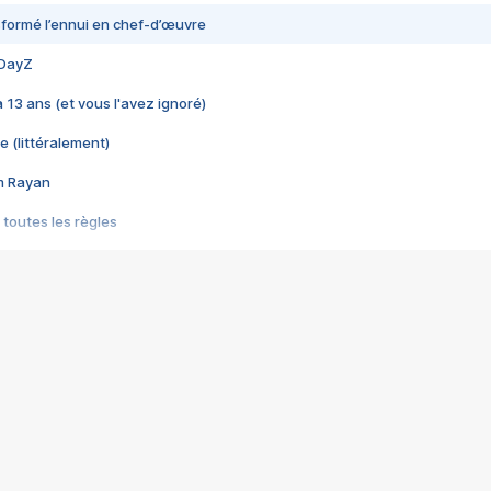
nsformé l’ennui en chef-d’œuvre
 DayZ
 a 13 ans (et vous l'avez ignoré)
e (littéralement)
im Rayan
 toutes les règles
s les jeux vidéo
us choquant de Rockstar ? - Le scandale BULLY
e plus moche de Steam
du RÊVE tourne au CAUCHEMAR
pendant 8 heures
it… à tort