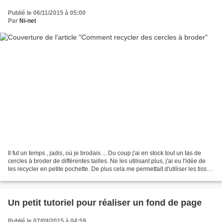
Publié le 06/11/2015 à 05:00
Par
Ni-net
Il fut un temps , jadis, où je brodais ... Du coup j'ai en stock tout un tas de
cercles à broder de différentes tailles. Ne les utilisant plus, j'ai eu l'idée de
les recycler en petite pochette. De plus cela me permettait d'utiliser les tissus
achetés...
Un petit tutoriel pour réaliser un fond de page
Publié le 07/09/2015 à 04:59