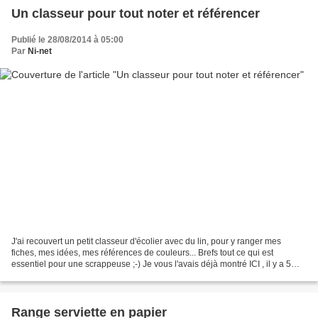
Un classeur pour tout noter et référencer
Publié le 28/08/2014 à 05:00
Par
Ni-net
J'ai recouvert un petit classeur d'écolier avec du lin, pour y ranger mes
fiches, mes idées, mes références de couleurs... Brefs tout ce qui est
essentiel pour une scrappeuse ;-) Je vous l'avais déjà montré ICI , il y a 5
ans (!!!) et le voici à nouveau...
Range serviette en papier