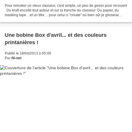
Pour relooker un vieux classeur, c'est simple, un peu de gesso pour recouvrir
: Du kraft encollé tout autour et sur la tranche du classeur: Du papier, du
masking tape ...et un titre ... pour celui ci "create" où bien sûr je glisserai
toutes mes réalisations...
Une bobine Box d'avril... et des couleurs
printanières !
Publié le 18/04/2013 à 05:00
Par
Ni-net