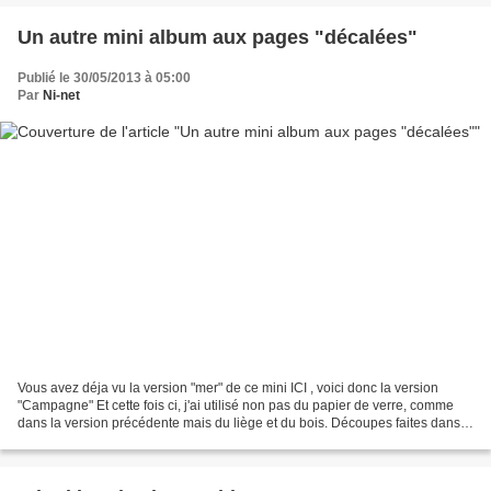
Un autre mini album aux pages "décalées"
Publié le 30/05/2013 à 05:00
Par
Ni-net
Vous avez déja vu la version "mer" de ce mini ICI , voici donc la version
"Campagne" Et cette fois ci, j'ai utilisé non pas du papier de verre, comme
dans la version précédente mais du liège et du bois. Découpes faites dans
du bois de cagette Pour réaliser...