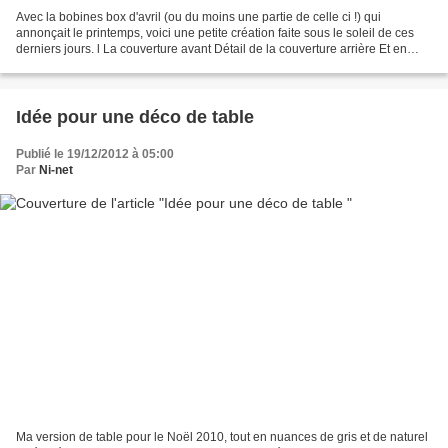
Avec la bobines box d'avril (ou du moins une partie de celle ci !) qui
annonçait le printemps, voici une petite création faite sous le soleil de ces
derniers jours. l La couverture avant Détail de la couverture arrière Et en
prime le "pas à pas" en images...
Idée pour une déco de table
Publié le 19/12/2012 à 05:00
Par
Ni-net
Ma version de table pour le Noël 2010, tout en nuances de gris et de naturel