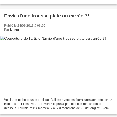
boite,- des pinces à...
Envie d'une trousse plate ou carrée ?!
Publié le 24/09/2013 à 06:00
Par
Ni-net
Voici une petite trousse en tissu réalisée avec des fournitures achetées chez
Bobines de Filles . Vous trouverez le pas à pas de cette réalisation ci
dessous. Fournitures: 4 morceaux aux dimensions de 28 de long et 13 cm
de hauteur2 petits morceaux de...